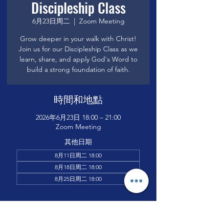
Discipleship Class
6月23日周二
  |  
Zoom Meeting
Grow deeper in your walk with Christ!
Join us for our Discipleship Class as we
learn, share, and apply God's Word to
build a strong foundation of faith.
時間和地點
2026年6月23日 18:00 – 21:00
Zoom Meeting
其他日期
8月11日周二 18:00
8月18日周二 18:00
8月25日周二 18:00