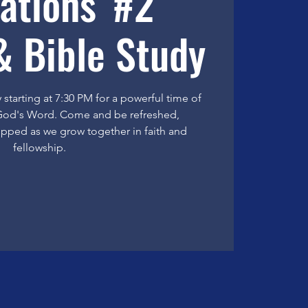
Nations' #2
& Bible Study
starting at 7:30 PM for a powerful time of
 God's Word. Come and be refreshed,
pped as we grow together in faith and
fellowship.