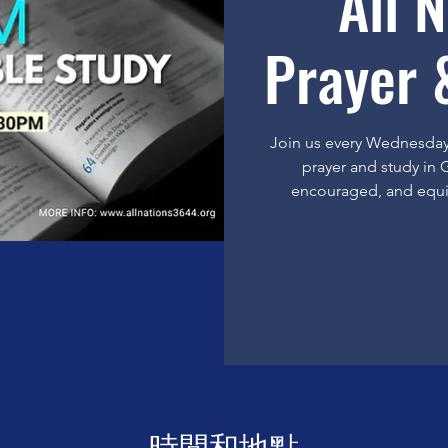
All 
Prayer 
Join us every Wednesday 
prayer and study in
encouraged, and equi
時間和地點